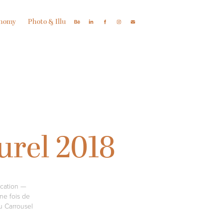
onomy
Photo & Illu
urel 2018
ication —
ne fois de
au Carrousel