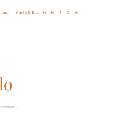
onomy
Photo & Illu
lo
prestigieux