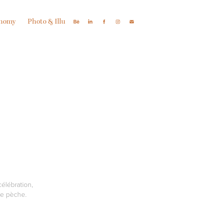
onomy
Photo & Illu
célébration,
de pèche.