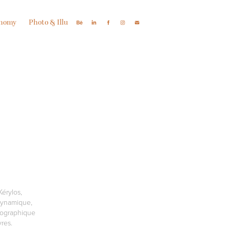
onomy
Photo & Illu
Kérylos,
dynamique,
ypographique
res.