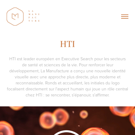
HTI
HTI est leader européen en Executive Search pour les secteurs
de santé et sciences de la vie. Pour renforcer leur
développement, La Manufacture a conçu une nouvelle identité
visuelle avec une approche plus directe, plus moderne et
reconnaissable. Ronds et accueillant, les initiales du logo
focalisent directement sur l'aspect humain qui joue un rôle central
chez HTI : se rencontrer, s'épanouir, s'affirmer.