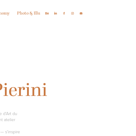
onomy
Photo & Illu
ierini
 d'Art du
t atelier
l— s'inspire