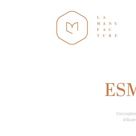
ESM
Conception
d'illus