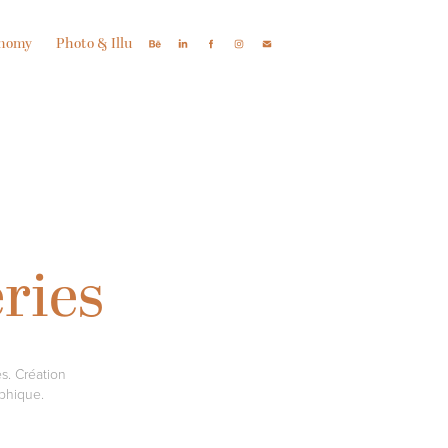
onomy
Photo & Illu
ries
s. Création
aphique.