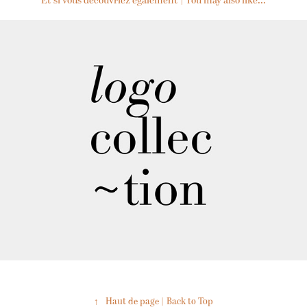
Et si vous découvriez également | You may also like...
↑
Haut de page | Back to Top