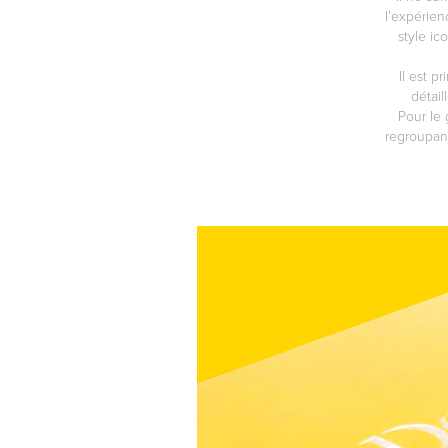
l’expérien
style ic
Il est p
détail
Pour le 
regroupant