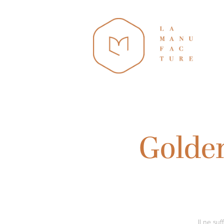
Golden
Il ne su