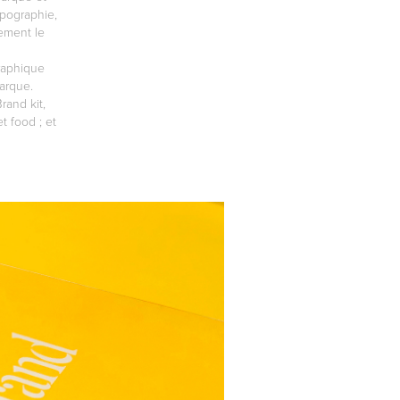
ypographie,
lement le
graphique
marque.
rand kit,
t food ; et