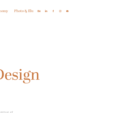
onomy
Photo & Illu
esign 
marque et