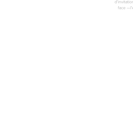
d'invitati
face —l'