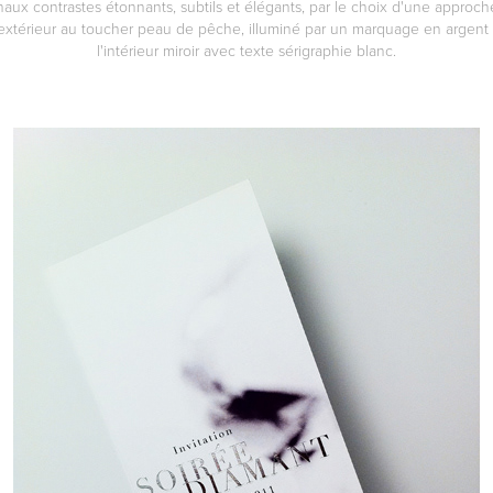
onaux contrastes étonnants, subtils et élégants, par le choix d'une approc
extérieur au toucher peau de pêche, illuminé par un marquage en argent
l'intérieur miroir avec texte sérigraphie blanc.