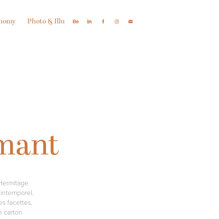
onomy
Photo & Illu
amant
 Hermitage
 intemporel.
es facettes,
n carton