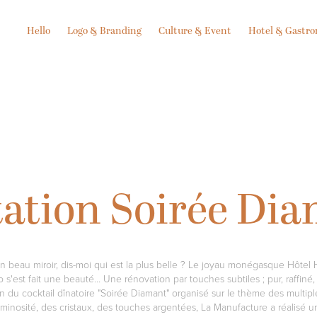
Hello
Logo & Branding
Culture & Event
Hotel & Gastr
tation Soirée Di
on beau miroir, dis-moi qui est la plus belle ? Le joyau monégasque Hôtel
 s'est fait une beauté… Une rénovation par touches subtiles ; pur, raffiné,
n du cocktail dînatoire "Soirée Diamant" organisé sur le thème des multipl
uminosité, des cristaux, des touches argentées, La Manufacture a réalisé u