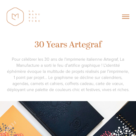
30 Years Artegraf
Pour célébrer les 30 ans de l'imprimerie italienne Artegraf, La
Manufacture a sorti le feu d'artifice graphique ! L'identité
éphémère évoque la multitude de projets réalisés par l'imprimerie,
1 point par projet… Le graphisme se décline sur calendriers,
agendas, carnets et cahiers, coffrets cadeau, carte de vœux,
déployant une palette de couleurs chic et festives, vives et riches.