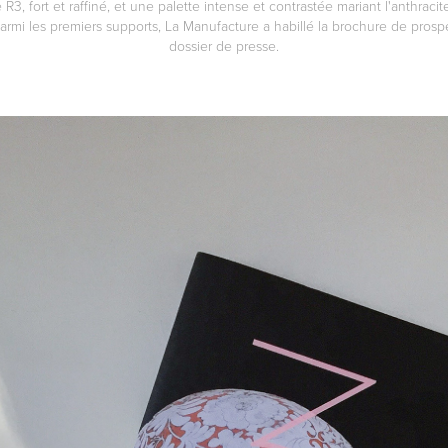
e R3, fort et raffiné, et une palette intense et contrastée mariant l'anthracit
Parmi les premiers supports, La Manufacture a habillé la brochure de prospe
dossier de presse.