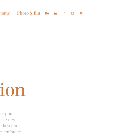
onomy
Photo & Illu
tion
ner pour
nnale des
r la scène
le renforcée